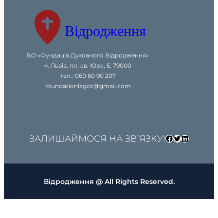
h
Відродження
БО «Фундація Духовного Відродження»
м. Львів, пл. св. Юра, 5; 79000
тел.: 060 60 90 207
foundationlagcc@gmail.com
ЗАЛИШАЙМОСЯ НА ЗВ’ЯЗКУ!
Facebook
Twitter
LinkedIn
Відродження @ All Rights Reserved.