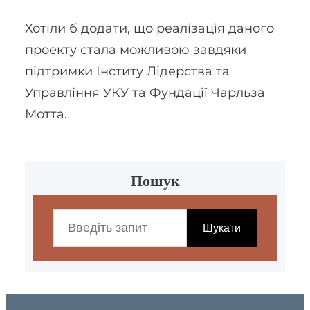
Хотіли б додати, що реалізація даного
проекту стала можливою завдяки
підтримки Інститу Лідерства та
Управління УКУ та Фундації Чарльза
Мотта.
Пошук
S
e
Шукати
a
r
c