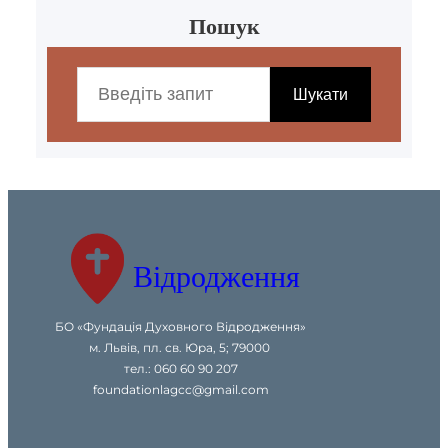
Пошук
S
e
Шукати
a
r
c
h
Відродження
БО «Фундація Духовного Відродження»
м. Львів, пл. св. Юра, 5; 79000
тел.: 060 60 90 207
foundationlagcc@gmail.com