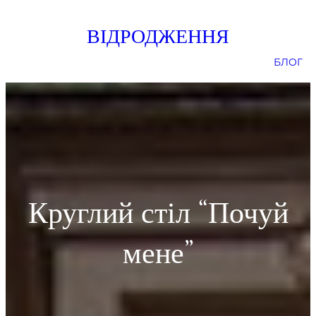
Skip
ВІДРОДЖЕННЯ
to
content
БЛОГ
Круглий стіл “Почуй
мене”