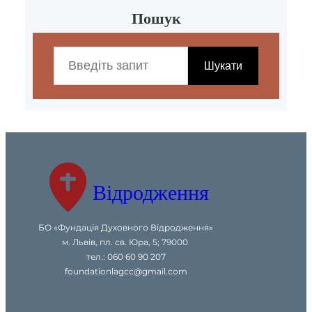
Пошук
S
e
Шукати
a
r
c
h
Відродження
БО «Фундація Духовного Відродження»
м. Львів, пл. св. Юра, 5; 79000
тел.: 060 60 90 207
foundationlagcc@gmail.com