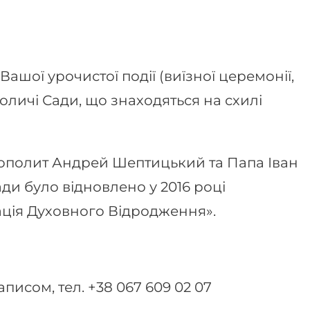
шої урочистої події (виїзної церемонії,
оличі Сади, що знаходяться на схилі
ополит Андрей Шептицький та Папа Іван
 Сади було відновлено у 2016 році
ція Духовного Відродження».
писом, тел. +38 067 609 02 07