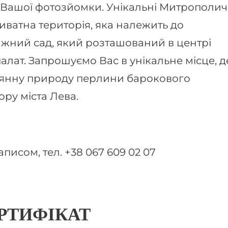
Вашої фотозйомки. Унікальні Митрополич
ватна територія, яка належить до
жний сад, який розташований в центрі
алат. Запрошуємо Вас в унікальне місце, д
нянну природу перлини барокового
ру міста Лева.
писом, тел. +38 067 609 02 07
РТИФІКАТ