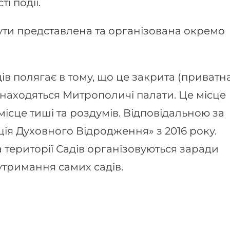
і події.
представлена та організована окремо
 полягає в тому, що це закрита (приватн
знаходяться Митрополичі палати. Це місце
 місце тиші та роздумів. Відповідальною за
ія Духовного Відродження» з 2016 року.
на території Садів організовуються заради
утримання самих садів.