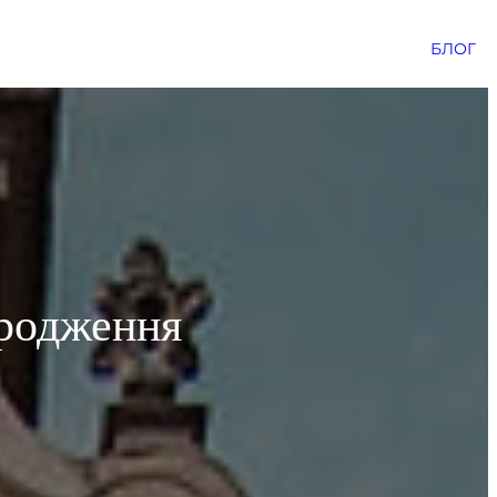
БЛОГ
дродження