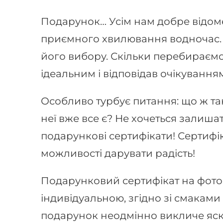
Подарунок… Усім нам добре відоме 
приємного хвилювання водночас. 
його вибору. Скільки перебираємо в
ідеальним і відповідав очікуванням
Особливо турбує питання: що ж та
неї вже все є? Не хочеться залиша
подарункові сертифікати! Сертифі
можливості дарувати радість!
Подарунковий сертифікат на фото
індивідуальною, згідно зі смаками
подарунок неодмінно викличе яскр