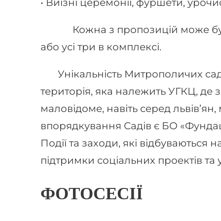
• Виїзні церемонії, фуршети, урочист
Кожна з пропозицій може бути 
або усі три в комплексі.
Унікальність Митрополичих садів
територія, яка належить УГКЦ, де 
маловідоме, навіть серед львів’ян,
впорядкування Садів є БО «Фундац
Події та заходи, які відбуваються 
підтримки соціальних проектів та 
ФОТОСЕСІЇ