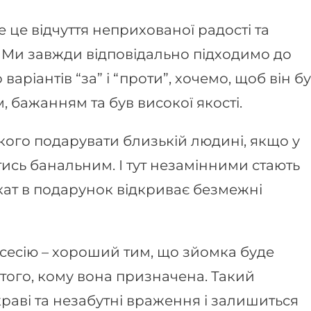
це відчуття неприхованої радості та
Ми завжди відповідально підходимо до
аріантів “за” і “проти”, хочемо, щоб він б
, бажанням та був високої якості.
кого подарувати близькій людині, якщо у
тись банальним. І тут незамінними стають
кат в подарунок відкриває безмежні
сесію – хороший тим, що зйомка буде
 того, кому вона призначена. Такий
аві та незабутні враження і залишиться