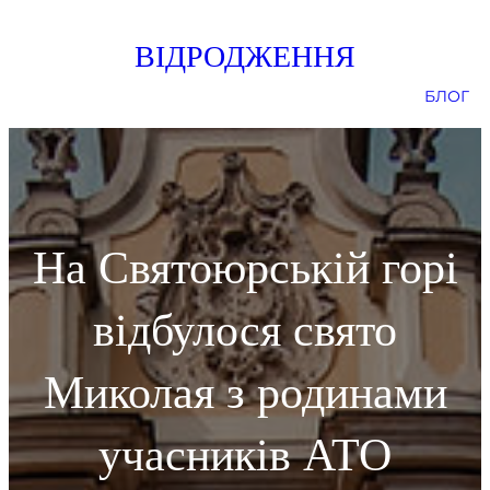
Skip
ВІДРОДЖЕННЯ
to
content
БЛОГ
На Святоюрській горі
відбулося свято
Миколая з родинами
учасників АТО