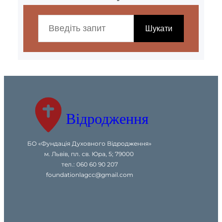
S
e
Шукати
a
r
c
h
Відродження
БО «Фундація Духовного Відродження»
м. Львів, пл. св. Юра, 5; 79000
тел.: 060 60 90 207
foundationlagcc@gmail.com