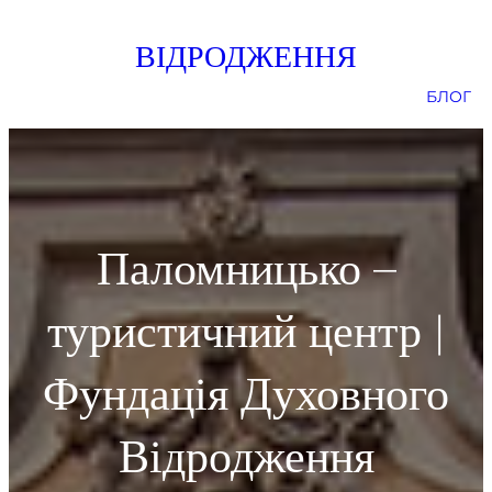
Skip
ВІДРОДЖЕННЯ
to
content
БЛОГ
Паломницько –
туристичний центр |
Фундація Духовного
Відродження