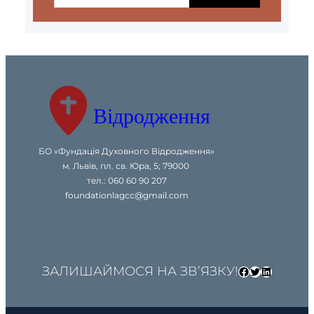
a
r
c
h
Відродження
БО «Фундація Духовного Відродження»
м. Львів, пл. св. Юра, 5; 79000
тел.: 060 60 90 207
foundationlagcc@gmail.com
ЗАЛИШАЙМОСЯ НА ЗВ’ЯЗКУ!
Facebook
Twitter
LinkedIn