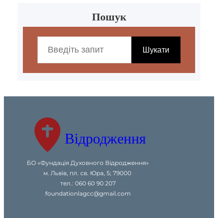
Пошук
S
e
Шукати
a
r
c
h
Відродження
БО «Фундація Духовного Відродження»
м. Львів, пл. св. Юра, 5; 79000
тел.: 060 60 90 207
foundationlagcc@gmail.com