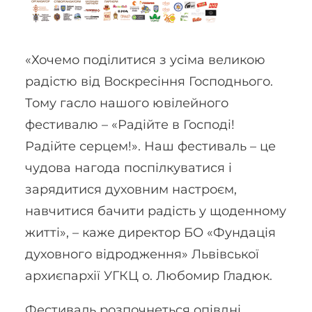
«Хочемо поділитися з усіма великою
радістю від Воскресіння Господнього.
Тому гасло нашого ювілейного
фестивалю – «Радійте в Господі!
Радійте серцем!». Наш фестиваль – це
чудова нагода поспілкуватися і
зарядитися духовним настроєм,
навчитися бачити радість у щоденному
житті», – каже директор БО «Фундація
духовного відродження» Львівської
архиєпархії УГКЦ о. Любомир Гладюк.
Фестиваль розпочнеться опівдні