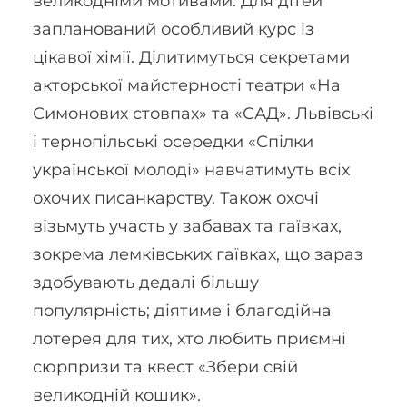
великодніми мотивами. Для дітей
запланований особливий курс із
цікавої хімії. Ділитимуться секретами
акторської майстерності театри «На
Симонових стовпах» та «САД». Львівські
і тернопільські осередки «Спілки
української молоді» навчатимуть всіх
охочих писанкарству. Також охочі
візьмуть участь у забавах та гаївках,
зокрема лемківських гаївках, що зараз
здобувають дедалі більшу
популярність; діятиме і благодійна
лотерея для тих, хто любить приємні
сюрпризи та квест «Збери свій
великодній кошик».