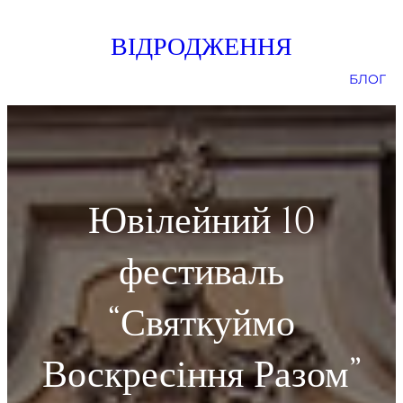
Skip
ВІДРОДЖЕННЯ
to
content
БЛОГ
Ювілейний 10
фестиваль
“Святкуймо
Воскресіння Разом”