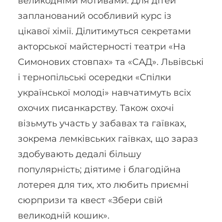
великодніми мотивами. Для дітей
запланований особливий курс із
цікавої хімії. Ділитимуться секретами
акторської майстерності театри «На
Симонових стовпах» та «САД». Львівські
і тернопільські осередки «Спілки
української молоді» навчатимуть всіх
охочих писанкарству. Також охочі
візьмуть участь у забавах та гаївках,
зокрема лемківських гаївках, що зараз
здобувають дедалі більшу
популярність; діятиме і благодійна
лотерея для тих, хто любить приємні
сюрпризи та квест «Збери свій
великодній кошик».