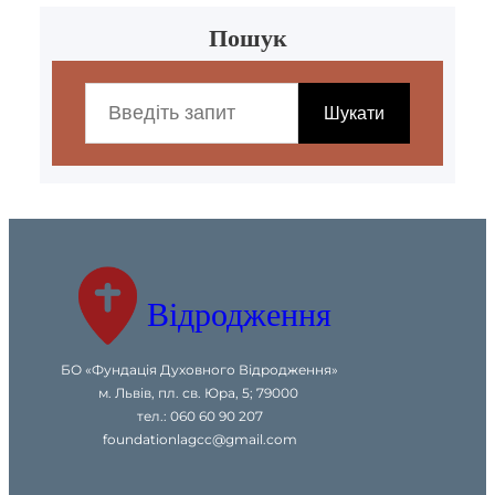
Пошук
S
e
Шукати
a
r
c
h
Відродження
БО «Фундація Духовного Відродження»
м. Львів, пл. св. Юра, 5; 79000
тел.: 060 60 90 207
foundationlagcc@gmail.com