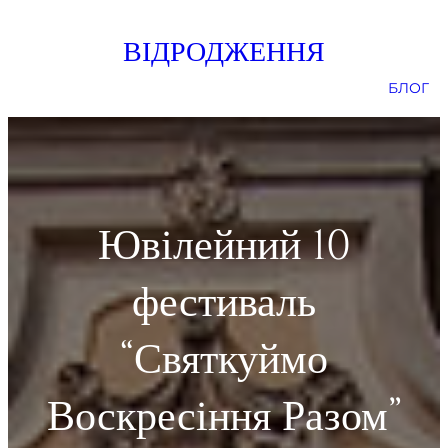
Skip
ВІДРОДЖЕННЯ
to
content
БЛОГ
Ювілейний 10
фестиваль
“Святкуймо
Воскресіння Разом”