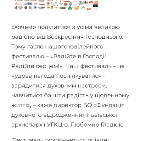
«Хочемо поділитися з усіма великою
радістю від Воскресіння Господнього.
Тому гасло нашого ювілейного
фестивалю – «Радійте в Господі!
Радійте серцем!». Наш фестиваль – це
чудова нагода поспілкуватися і
зарядитися духовним настроєм,
навчитися бачити радість у щоденному
житті», – каже директор БО «Фундація
духовного відродження» Львівської
архиєпархії УГКЦ о. Любомир Гладюк.
Фестиваль розпочнеться опівдні