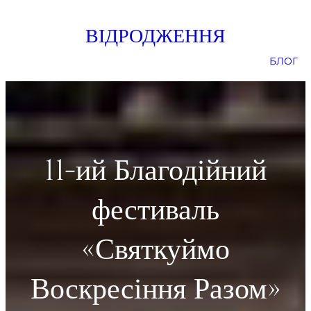
Skip
ВІДРОДЖЕННЯ
to
content
БЛОГ
11-ий Благодійний
фестиваль
«Святкуймо
Воскресіння Разом»