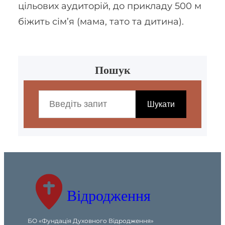
цільових аудиторій, до прикладу 500 м
біжить сім’я (мама, тато та дитина).
Пошук
S
e
Шукати
a
r
c
h
Відродження
БО «Фундація Духовного Відродження»