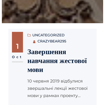
UNCATEGORIZED
CRAZYBEAR295
1
Завершення
Oct
навчання жестової
мови
10 червня 2019 відбулися
звершальні лекції жестової
мови у рамках проекту
“Почуй Мене” для