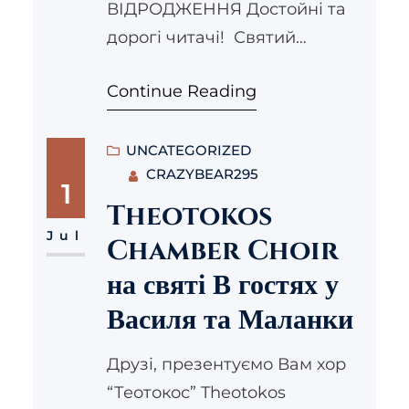
ВІДРОДЖЕННЯ Достойні та
молитві.
…
дорогі читачі! Святий
апостол Лука казав: «…
Continue Reading
Працюючи, треба
допомагати слабосильним і
пам’ятати слова Господа
UNCATEGORIZED
CRAZYBEAR295
Ісуса, що сам сказав: Більше
1
щастя – давати, ніж брати»
Theotokos
(Дії 20,35). Багато питають:
Jul
Chamber Choir
«Як можна бути
на святі В гостях у
благодійником?» У
Василя та Маланки
спілкуванні з різними
людьми, у молитві,
Друзі, презентуємо Вам хор
розвиваючи духовне життя,
“Теотокос” Theotokos
розумію, що життя