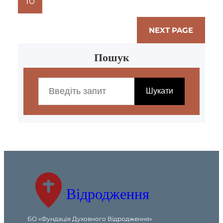
10
Дякуємо – к-Команда!!!!…
NEXT PAGE
Пошук
S
e
Шукати
a
r
c
h
Відродження
БО «Фундація Духовного Відродження»