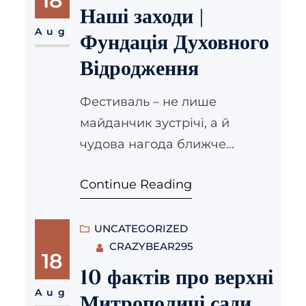
18
справах душпастирства
Наші заходи |
охорони здоров’я Комісії: –
Aug
Фундація Духовного
Комісія у справах молоді –
Відродження
Літургійна Комісія – Комісія з
питань екології Катехитична
Фестиваль – не лише
діяльність та освіта: –
майданчик зустрічі, а й
Архиєпархіяльний
чудова нагода ближче
Катехитичний…
познайомитися з соціальним
Continue Reading
служінням Церкви та просто
поспілкуватися, щоб
зарядитися духовним
UNCATEGORIZED
CRAZYBEAR295
настроєм. У переддень
18
Старого Нового року, 13
10 фактів про верхні
січня, збираємося з
Aug
Митрополичі сади