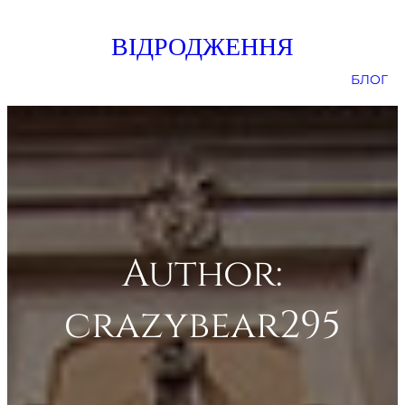
Skip
ВІДРОДЖЕННЯ
to
content
БЛОГ
Author:
crazybear295