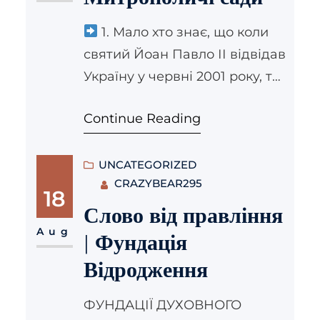
родинами, молоддю та
дітьми, аби спільно молитися,
1. Мало хто знає, що коли
радіти та святкувати,
святий Йоан Павло ІІ відвідав
підтримуючи справжні
Україну у червні 2001 року, то
духовні цінності і українські
проживав у греко-
традиції. «В гостях у Василя
Continue Reading
католицьких Митрополичих
та Маланки»…
палатах Святоюрського
комплексу та молився у
UNCATEGORIZED
CRAZYBEAR295
каплиці комплексу, яка
18
виходить у Митрополичі сади.
Слово від правління
2. Сади були одним із
Aug
| Фундація
улюблених місць
Відродження
Митрополита Андрея
Шептицького, який часто
ФУНДАЦІЇ ДУХОВНОГО
проводив там свій час у