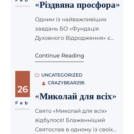
«Різдвяна просфора»
Христового та продовжувати
багатовікові традиції
Одним із найважливіших
українського народу.
завдань БО «Фундація
«Святкуймо Воскресіння
Духовного Відродження» є
Разом» – це дійство, де
підтримка та розвиток
оживає традиція, де українці,
Continue Reading
католицької освіти, завдяки
в єдності святкують
чому ми намагаємося
Воскресіння Господнє, де
допомагати Церкві бути
UNCATEGORIZED
CRAZYBEAR295
лунає сміх, де…
відкритою та відповідати на
26
найактуальніші виклики
«Миколай для всіх»
суспільства. Благодійний
Feb
Свято «Миколай для всіх»
бенкет «Різдвяна просфора»
відбулося! Блаженніший
є вже щорічним заходом,
Святослав в одному із своїх
який покликаний зібрати