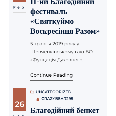
11-ий Благодійний
духовенство, підприємці,
Feb
фестиваль
митці. Також завітали
«Святкуймо
заступник міського голови
Воскресіння Разом»
Львова з питань розвитку
Андрій Москаленко, та в.о.
5 травня 2019 року у
директора департаменту
Шевченківському гаю БО
«Адміністрація міського
«Фундація Духовного
голови» Євген Бойко.
Відродження» ЛА УГКЦ
Залучені від благодійної події
Continue Reading
проведе одинадцятий
кошти скерують…
благодійний фестиваль
«Святкуймо Воскресіння
UNCATEGORIZED
CRAZYBEAR295
Разом», щоб у великому
26
дружньому колі розділити
Благодійний бенкет
радість Воскресіння
Feb