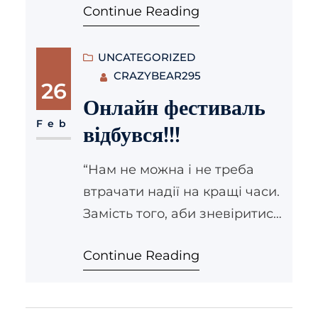
Continue Reading
теренах Львівщини. Він є
спадкоємцем традицій,
коріння якого сягає ще 1880
UNCATEGORIZED
CRAZYBEAR295
року. До другої світової війни
26
колектив був симфонічним і
Онлайн фестиваль
брав активну участь у
Feb
відбувся!!!
громадському житті Львова
та Галичини. У сорокових
“Нам не можна і не треба
роках XX століття радянська
втрачати надії на кращі часи.
влада закрила семінарію і
Замість того, аби зневіритися
оркестр…
– беріться до роботи” – сказав
Continue Reading
колись Блаженніший
Любомир. І незважаючи на
всі обставини та перешкоди,