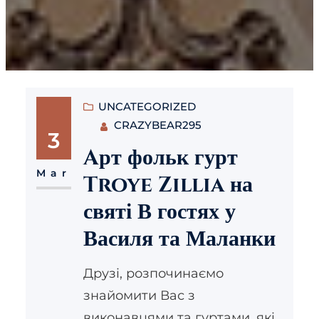
UNCATEGORIZED
CRAZYBEAR295
3
Aрт фольк гурт
Mar
Troye Zillia на
святі В гостях у
Василя та Маланки
Друзі, розпочинаємо
знайомити Вас з
виконавцями та гуртами, які