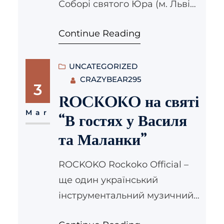
Соборі святого Юра (м. Львів,
пл. Св. Юра, 5) відбулося
Continue Reading
свято Миколая з родинами
учасників АТО. З нагоди свята
Преосвященний владика
UNCATEGORIZED
CRAZYBEAR295
Володимир звершив
3
Літукргію, а відтак діти
ROCKOKO на святі
отримали подарунки, які вже
Mar
“В гостях у Василя
4 рік готує та надсилає
та Маланки”
громада УГКЦ м. Лейпциг
(Німеччина). З дітьми із сімей
ROCKOKO Rockoko Official –
учасників АТО у Львівській
ще один український
Архиєпархії…
інструментальний музичний
гурт, на святі В гостях у