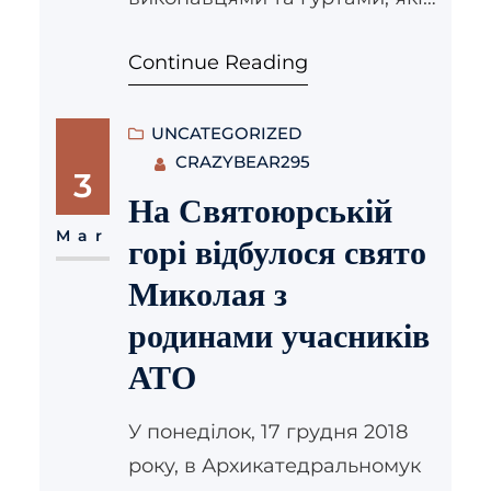
будуть створювати святковий
Continue Reading
настрій на святі В гостях у
Василя та Маланки Aрт фольк
гурт Troye Zillia відомий
UNCATEGORIZED
CRAZYBEAR295
колектив, який вдало
3
презентує українську
На Святоюрській
культуру на сценах України,
Mar
горі відбулося свято
східної та центральної
Миколая з
Європи і постійно дивує
родинами учасників
слухачів своїм нетиповим
АТО
трактуванням народної
музики. Сучасні ритми, під які
У понеділок, 17 грудня 2018
просто нереально…
року, в Архикатедральномук