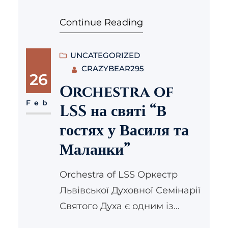
звернень сказав, що єдність
разом благодійників, які
Continue Reading
найперше проявляється тоді,
долучилися до проекту
коли ми діємо разом.
Стипендіальної програми,
Чудовим прикладом такої
UNCATEGORIZED
створити можливість
CRAZYBEAR295
єдності стала організація
особистого знайомства із
26
свята «Миколай для всіх»,
Orchestra of
семінаристами та побачити…
завдяки якій у спільній праці
Feb
LSS на святі “В
української громади Ляйпціга
гостях у Василя та
та команди БО «Фундація
Маланки”
Духовного Відродження»
було забезпечено
Orchestra of LSS Оркестр
подарунками, дітей батьки
Львівської Духовної Семінарії
яких віддавали свої життя…
Святого Духа є одним із
найстарших оркестрів на