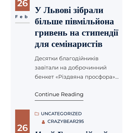
26
подарунків
Творча
У Львові зібрали
майстерня
Смачна цукерня
Feb
більше півмільйона
Майстерня працює з 12 -18
гривень на стипендії
грудня 2019 р. у Палаці
для семінаристів
Мистецтв. Години запису з
10:30 – 20:00 (тривалістю 1,5
Десятки благодійників
год кожен захід).
завітали на доброчинний
Детальніше…
бенкет «Різдвяна просфора»,
який відбувся у стінах
Continue Reading
Львівської Духовної Семінарії
Святого Духа. Серед гостей
були єпископ-помічник
UNCATEGORIZED
CRAZYBEAR295
Львівської Архиєпархії
26
Володимир Груца, львівське