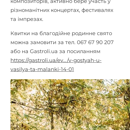
композиторів, активно бере участь у
різноманітних концертах, фестивалях
та імпрезах.
Квитки на благодійне родинне свято
можна замовити за тел. 067 67 90 207
або на Gastroli.ua за посиланням
https://gastroli.ua/ev…/v-gostyah-u-
vasilya-ta-malanki-14-01