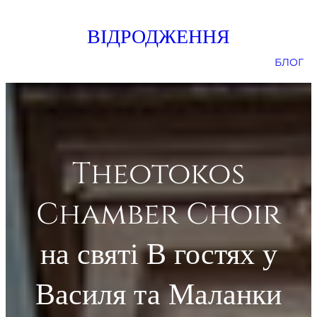
Skip
ВІДРОДЖЕННЯ
to
content
БЛОГ
Theotokos
Chamber Choir
на святі В гостях у
Василя та Маланки